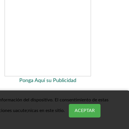
Ponga Aquí su Publicidad
nformación del dispositivo. El consentimiento de estas
ir Arriba
ones uacute;nicas en este sitio.
ACEPTAR