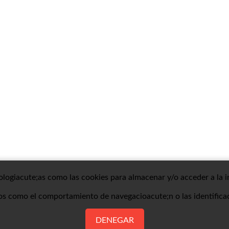
nologiacute;as como las cookies para almacenar y/o acceder a la i
os como el comportamiento de navegacioacute;n o las identificaci
DENEGAR