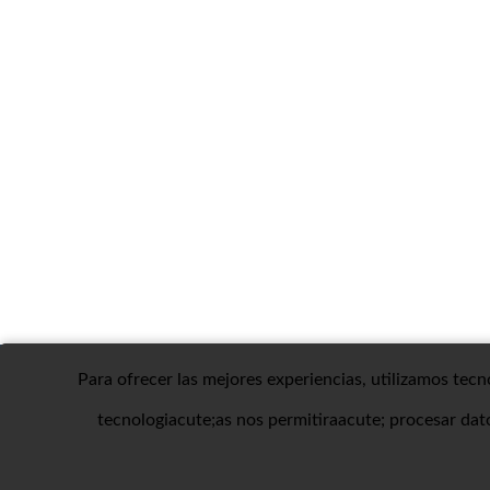
Para ofrecer las mejores experiencias, utilizamos tec
Contactar con Dirfincas
Aviso Legal/Política de Privacidad
tecnologiacute;as nos permitiraacute; procesar dat
Protección de datos