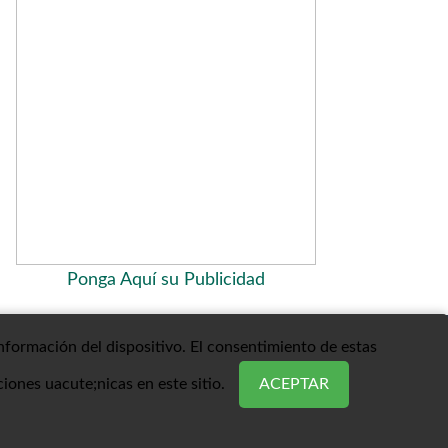
Ponga Aquí su Publicidad
nformación del dispositivo. El consentimiento de estas
ir Arriba
ones uacute;nicas en este sitio.
ACEPTAR