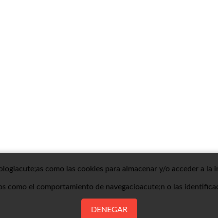
nologiacute;as como las cookies para almacenar y/o acceder a la i
os como el comportamiento de navegacioacute;n o las identificaci
DENEGAR