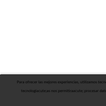
Para ofrecer las mejores experiencias, utilizamos tec
Contactar con Dirfincas
Aviso Legal/Política de Privacidad
tecnologiacute;as nos permitiraacute; procesar dat
Protección de datos